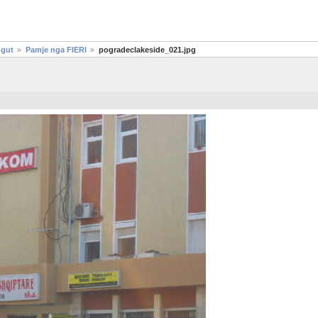
ugut
Pamje nga FIERI
pogradeclakeside_021.jpg