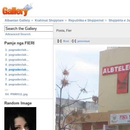
Albanian Gallery
Krahinat Shqiptare
Republika e Shqiperisë
Shqipëria e J
Posta, Fier
Advanced Search
first
previous
Pamje nga FIERI
1. pogradeclak...
2. pogradeclak...
3. pogradeclak...
4. pogradeclak...
5. pogradeclak...
6. pogradeclak...
7. pogradeclak...
8. pogradeclak...
...
54. PIM0011.jpg
Random Image