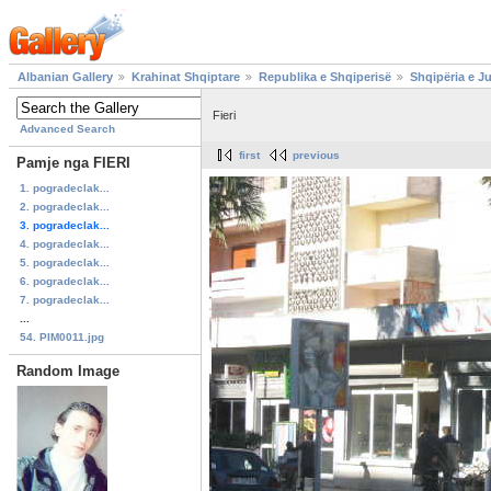
Albanian Gallery
Krahinat Shqiptare
Republika e Shqiperisë
Shqipëria e J
Fieri
Advanced Search
first
previous
Pamje nga FIERI
1. pogradeclak...
2. pogradeclak...
3. pogradeclak...
4. pogradeclak...
5. pogradeclak...
6. pogradeclak...
7. pogradeclak...
...
54. PIM0011.jpg
Random Image