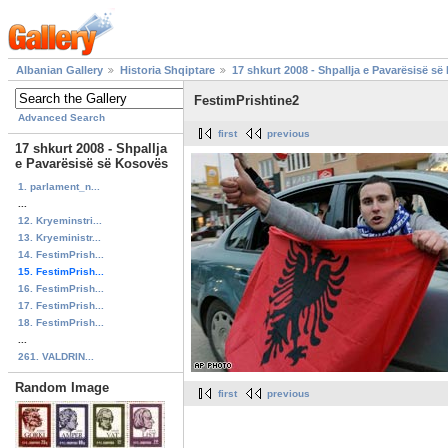
Albanian Gallery
Historia Shqiptare
17 shkurt 2008 - Shpallja e Pavarësisë s
FestimPrishtine2
Advanced Search
first
previous
17 shkurt 2008 - Shpallja
e Pavarësisë së Kosovës
1. parlament_n...
...
12. Kryeminstri...
13. Kryeministr...
14. FestimPrish...
15. FestimPrish...
16. FestimPrish...
17. FestimPrish...
18. FestimPrish...
...
261. VALDRIN...
Random Image
first
previous