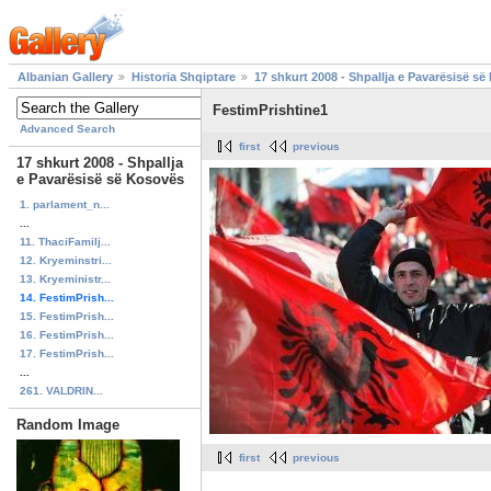
Albanian Gallery
Historia Shqiptare
17 shkurt 2008 - Shpallja e Pavarësisë s
FestimPrishtine1
Advanced Search
first
previous
17 shkurt 2008 - Shpallja
e Pavarësisë së Kosovës
1. parlament_n...
...
11. ThaciFamilj...
12. Kryeminstri...
13. Kryeministr...
14. FestimPrish...
15. FestimPrish...
16. FestimPrish...
17. FestimPrish...
...
261. VALDRIN...
Random Image
first
previous