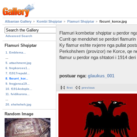
Albanian Gallery
Kombi Shqiptar
Flamuri Shqiptar
fbcurri_korce.jpg
Flamuri kombetar shqiptar u perdor nga 
Advanced Search
Currit qe mendohet se perdori flamuri
Ky flamur eshte nxjerre nga pullat posta
Flamuri Shqiptar
Perkohshem (provizor) ne Korce, qe ne
1. Emblema...
flamur u perdor nga shtatori i 1914 der
...
5. attachment.jpg
6. frepkorces1...
7. f1917republ...
postuar nga:
glaukus_001
8. fbcurri_kor...
9. fregjenca19...
first
previous
10. f1914edople...
11. fvidikurora...
...
20. eheheheh.jpg
Random Image