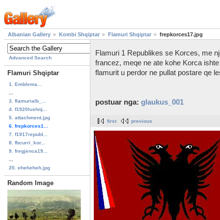
Albanian Gallery
Kombi Shqiptar
Flamuri Shqiptar
frepkorces17.jpg
Flamuri 1 Republikes se Korces, me nje 
Advanced Search
francez, meqe ne ate kohe Korca ishte
flamurit u perdor ne pullat postare qe l
Flamuri Shqiptar
1. Emblema...
...
3. flamurialb_...
postuar nga:
glaukus_001
4. f1920lushnj...
5. attachment.jpg
first
previous
6. frepkorces1...
7. f1917republ...
8. fbcurri_kor...
9. fregjenca19...
...
20. eheheheh.jpg
Random Image