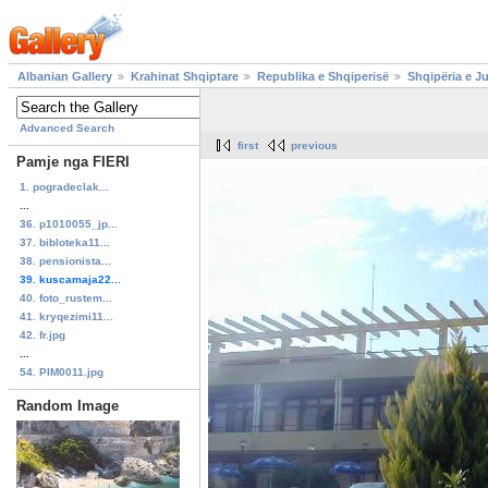
Albanian Gallery
Krahinat Shqiptare
Republika e Shqiperisë
Shqipëria e J
Advanced Search
first
previous
Pamje nga FIERI
1. pogradeclak...
...
36. p1010055_jp...
37. bibloteka11...
38. pensionista...
39. kuscamaja22...
40. foto_rustem...
41. kryqezimi11...
42. fr.jpg
...
54. PIM0011.jpg
Random Image