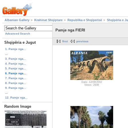
Albanian Gallery
Krahinat Shqiptare
Republika e Shqiperisë
Shqipëria e J
Pamje nga FIERI
Advanced Search
first
previous
Shqipëria e Jugut
1. Pamje nga...
...
3. Pamje nga...
4. Pamje nga...
5. Pamje nga...
6. Pamje nga...
7. Pamje nga...
Date: 12/09/2002
8. Pamje nga...
Views: 2938
9. Pamje nga...
...
12. Pamje nga...
Random Image