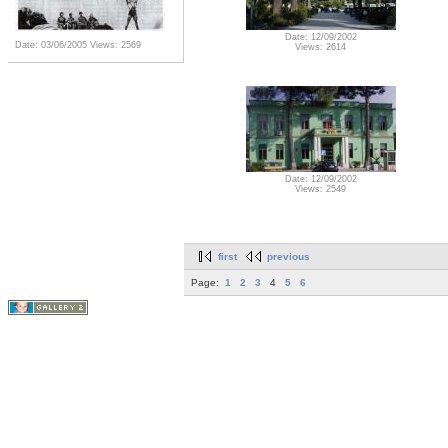
Date: 12/09/2002
Date: 03/06/2005
Views: 2569
Views: 2614
Date: 12/09/2002
Views: 2549
first
previous
Page:
1
2
3
4
5
6