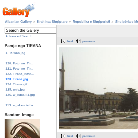
Albanian Gallery
Krahinat Shqiptare
Republika e Shqiperisë
Shqipëria e 
Advanced Search
first
previous
Pamje nga TIRANA
1. Taiwan.jpg
...
120. Foto_ne_Tir...
121. Foto_ne_Tir...
122. Tirana_Nate...
123. Tirana.jpg
124. Tirane.gif
125. univ.jpg
126. w_ismaili1.jpg
...
153. w_skenderbe...
Random Image
first
previous