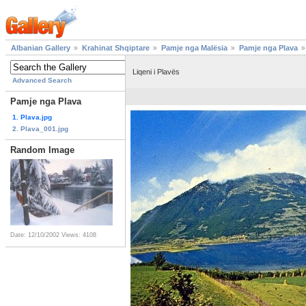
Albanian Gallery
Krahinat Shqiptare
Pamje nga Malësia
Pamje nga Plava
Liqeni i Plavës
Advanced Search
Pamje nga Plava
1. Plava.jpg
2. Plava_001.jpg
Random Image
Date: 12/10/2002
Views: 4108