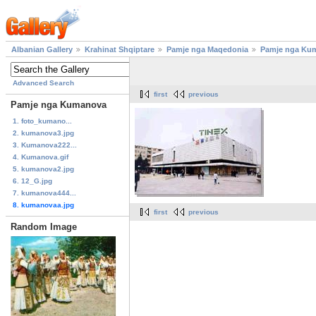
Albanian Gallery
Krahinat Shqiptare
Pamje nga Maqedonia
Pamje nga Ku
Advanced Search
first
previous
Pamje nga Kumanova
1. foto_kumano...
2. kumanova3.jpg
3. Kumanova222...
4. Kumanova.gif
5. kumanova2.jpg
6. 12_G.jpg
7. kumanova444...
8. kumanovaa.jpg
first
previous
Random Image