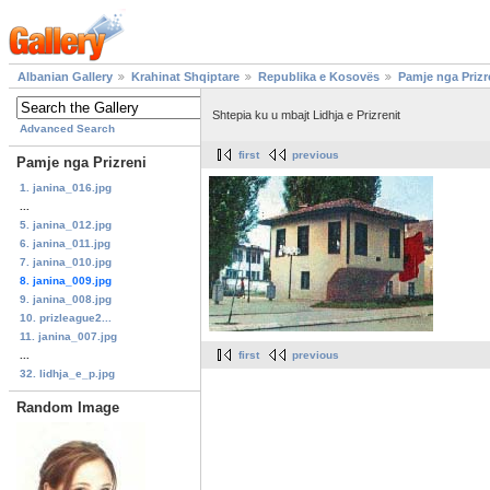
Albanian Gallery
Krahinat Shqiptare
Republika e Kosovës
Pamje nga Prizr
Shtepia ku u mbajt Lidhja e Prizrenit
Advanced Search
first
previous
Pamje nga Prizreni
1. janina_016.jpg
...
5. janina_012.jpg
6. janina_011.jpg
7. janina_010.jpg
8. janina_009.jpg
9. janina_008.jpg
10. prizleague2...
11. janina_007.jpg
...
first
previous
32. lidhja_e_p.jpg
Random Image