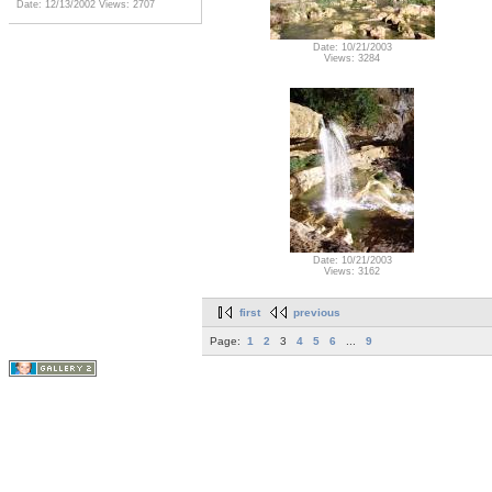
Date: 12/13/2002
Views: 2707
Date: 10/21/2003
Views: 3284
Date: 10/21/2003
Views: 3162
first
previous
Page:
1
2
3
4
5
6
...
9