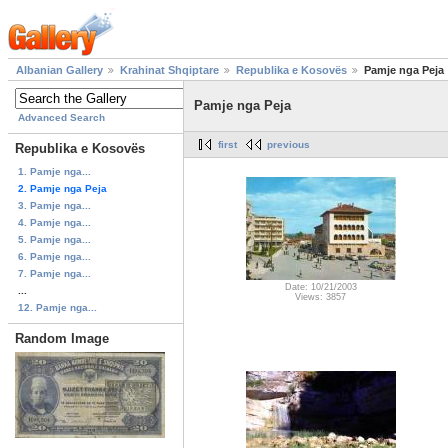
Albanian Gallery
Krahinat Shqiptare
Republika e Kosovës
Pamje nga Peja
Pamje nga Peja
Advanced Search
first
previous
Republika e Kosovës
1. Pamje nga...
2. Pamje nga Peja
3. Pamje nga...
4. Pamje nga...
5. Pamje nga...
6. Pamje nga...
7. Pamje nga...
Date: 10/21/2003
...
Views: 3857
12. Pamje nga...
Random Image