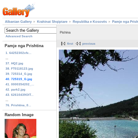
Albanian Gallery
Krahinat Shqiptare
Republika e Kosovës
Pamje nga Prish
Pishina
Advanced Search
first
previous
Pamje nga Prishtina
1. 64252302xfx...
...
37. HQ2.jpg
38. FT0118123.jpg
39. 725314_G.jpg
40. 725315_G.jpg
41. 0000354202_...
42. park2.jpg
43. 62610439OlT...
...
76. Prishtina_0...
Random Image