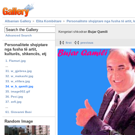
Albanian Gallery
Elita Kombëtare
Personalitete shqiptare nga fusha të artit, 
Kengetari shkodran
Bujar Qamili
Advanced Search
first
previous
Personalitete shqiptare
nga fusha të artit,
kulturës, shkencës, etj
1. Flamuri.jpg
...
31. w_gjebrea.jpg
32. w_makashi.jpg
33. w_elifara.jpg
34. w_b_qamili.jpg
35. image002.gif
36. Peci.jpg
37. zefi.jpg
...
61. Giovanni Busi
Random Image