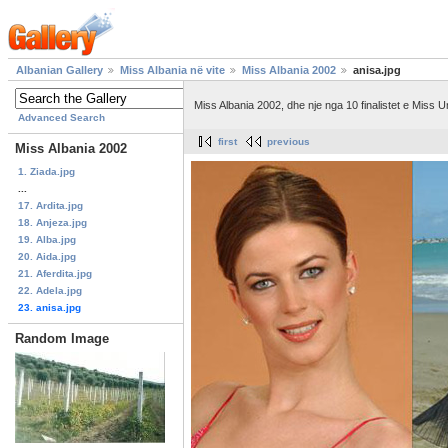
Albanian Gallery
Miss Albania në vite
Miss Albania 2002
anisa.jpg
Miss Albania 2002, dhe nje nga 10 finalistet e Miss 
Advanced Search
first
previous
Miss Albania 2002
1. Ziada.jpg
...
17. Ardita.jpg
18. Anjeza.jpg
19. Alba.jpg
20. Aida.jpg
21. Aferdita.jpg
22. Adela.jpg
23. anisa.jpg
Random Image