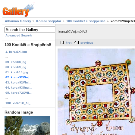
Albanian Gallery
Kombi Shqiptar
100 Kodikët e Shqipërisë
korca92Vinjete
korca92VinjeteXIV2
Advanced Search
first
previous
100 Kodikët e Shqipërisë
1. berat9XI.jpg
...
59. kodik8.jpg
60. kodik9.jpg
61. kodik10.jpg
62. korca92Vinj...
63. korca92Vinj...
64. korca93Ungj...
65. korce72XVII...
...
100. vlore10_XI_...
Random Image