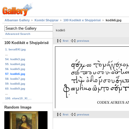
Albanian Gallery
Kombi Shqiptar
100 Kodikët e Shqipërisë
kodik6.jpg
kodik6
Advanced Search
first
previous
100 Kodikët e Shqipërisë
1. berat9XI.jpg
...
54. kodik3.jpg
55. kodik4.jpg
56. kodik5.jpg
57. kodik6.jpg
58. kodik7.jpg
59. kodik8.jpg
60. kodik9.jpg
...
100. vlore10_XI_...
Random Image
first
previous