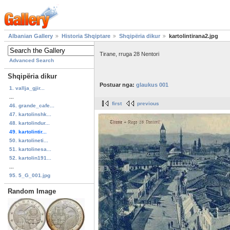
Albanian Gallery
Historia Shqiptare
Shqipëria dikur
kartolintirana2.jpg
Tirane, rruga 28 Nentori
Advanced Search
Shqipëria dikur
Postuar nga:
glaukus 001
1. vallja_gjir...
...
first
previous
46. grande_cafe...
47. kartolinshk...
48. kartolindur...
49. kartolintir...
50. kartolineti...
51. kartolinesa...
52. kartolin191...
...
95. 5_G_001.jpg
Random Image