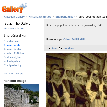
Albanian Gallery
Historia Shqiptare
Shqipëria dikur
gjiro_veshjegrash_194
Kostume popullore te femrave. Gjirokaster, 1940.
Advanced Search
Shqipëria dikur
Postuar nga:
Orion_DYRRAHU
1. vallja_gjir...
2. gjiro_veshj...
first
previous
3. gjiro_bashk...
4. gjiro_1940.jpg
5. durresi_bar...
6. keshtjellas...
7. alipasha.jpg
...
95. 5_G_001.jpg
Random Image