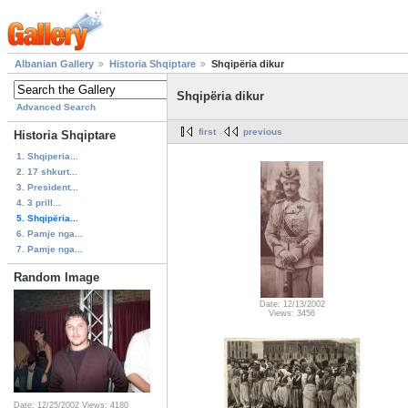
Albanian Gallery
Historia Shqiptare
Shqipëria dikur
Shqipëria dikur
Advanced Search
first
previous
Historia Shqiptare
1. Shqiperia...
2. 17 shkurt...
3. President...
4. 3 prill...
5. Shqipëria...
6. Pamje nga...
7. Pamje nga...
Random Image
Date: 12/13/2002
Views: 3456
Date: 12/25/2002
Views: 4180