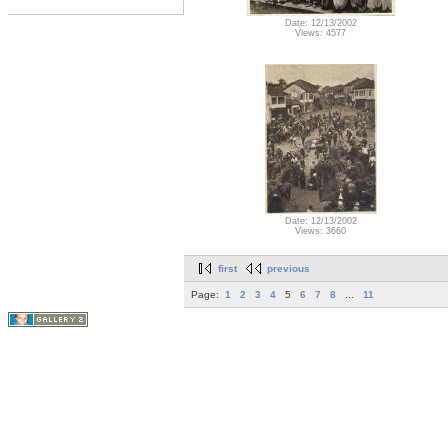
Date: 12/13/2002
Views: 4577
Date: 12/13/2002
Views: 3660
first
previous
Page:
1
2
3
4
5
6
7
8
...
11