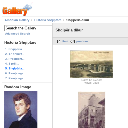
Albanian Gallery
Historia Shqiptare
Shqipëria dikur
Shqipëria dikur
Advanced Search
first
previous
Historia Shqiptare
1. Shqiperia...
2. 17 shkurt...
3. President...
4. 3 prill...
5. Shqipëria...
6. Pamje nga...
7. Pamje nga...
Date: 12/13/2002
Views: 3815
Random Image