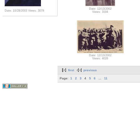
Date: 12/13/2002
Date: 10/28/2003
Views: 3078
Views: 3194
Date: 12/13/2002
Views: 4026
first
previous
Page:
1
2
3
4
5
6
...
11